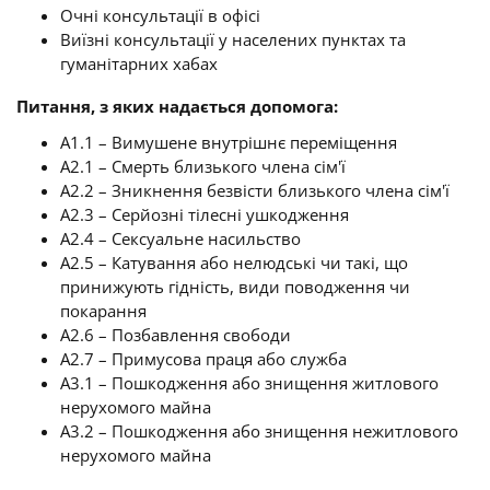
Очні консультації в офісі
Виїзні консультації у населених пунктах та
гуманітарних хабах
Питання, з яких надається допомога:
A1.1 – Вимушене внутрішнє переміщення
A2.1 – Смерть близького члена сім'ї
A2.2 – Зникнення безвісти близького члена сім'ї
A2.3 – Серйозні тілесні ушкодження
A2.4 – Сексуальне насильство
A2.5 – Катування або нелюдські чи такі, що
принижують гідність, види поводження чи
покарання
A2.6 – Позбавлення свободи
A2.7 – Примусова праця або служба
A3.1 – Пошкодження або знищення житлового
нерухомого майна
A3.2 – Пошкодження або знищення нежитлового
нерухомого майна