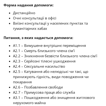
Форма надання допомоги:
Дистанційно
Очні консультації в офісі
Виїзні консультації у населених пунктах та
гуманітарних хабах
Питання, з яких надається допомога:
A1.1 – Вимушене внутрішнє переміщення
A2.1 – Смерть близького члена сім'ї
A2.2 – Зникнення безвісти близького члена сім'ї
A2.3 – Серйозні тілесні ушкодження
A2.4 – Сексуальне насильство
A2.5 – Катування або нелюдські чи такі, що
принижують гідність, види поводження чи
покарання
A2.6 – Позбавлення свободи
A2.7 – Примусова праця або служба
A3.1 – Пошкодження або знищення житлового
нерухомого майна