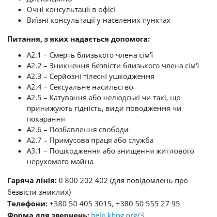
Очні консультації в офісі
Виїзні консультації у населених пунктах
Питання, з яких надається допомога:
A2.1 – Смерть близького члена сім'ї
A2.2 – Зникнення безвісти близького члена сім'ї
A2.3 – Серйозні тілесні ушкодження
A2.4 – Сексуальне насильство
A2.5 – Катування або нелюдські чи такі, що
принижують гідність, види поводження чи
покарання
A2.6 – Позбавлення свободи
A2.7 – Примусова праця або служба
A3.1 – Пошкодження або знищення житлового
нерухомого майна
Гаряча лінія:
0 800 202 402 (для повідомлень про
безвісти зниклих)
Телефони:
+380 50 405 3015, +380 50 555 27 95
Форма для звернень:
help.khpg.org/3