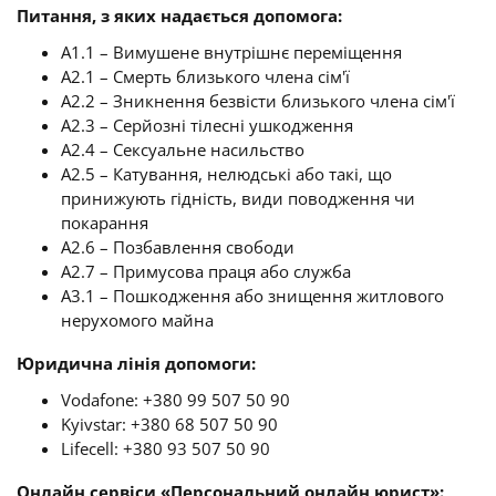
Питання, з яких надається допомога:
A1.1 – Вимушене внутрішнє переміщення
A2.1 – Смерть близького члена сім'ї
A2.2 – Зникнення безвісти близького члена сім'ї
A2.3 – Серйозні тілесні ушкодження
A2.4 – Сексуальне насильство
A2.5 – Катування, нелюдські або такі, що
принижують гідність, види поводження чи
покарання
A2.6 – Позбавлення свободи
A2.7 – Примусова праця або служба
A3.1 – Пошкодження або знищення житлового
нерухомого майна
Юридична лінія допомоги:
Vodafone: +380 99 507 50 90
Kyivstar: +380 68 507 50 90
Lifecell: +380 93 507 50 90
Онлайн сервіси «Персональний онлайн юрист»: