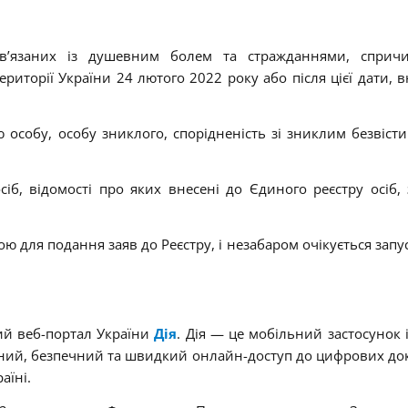
пов’язаних із душевним болем та стражданнями, сприч
ериторії України 24 лютого 2022 року або після цієї дати, в
особу, особу зниклого, спорідненість зі зниклим безвіст
іб, відомості про яких внесені до Єдиного реєстру осіб,
тою для подання заяв до Реєстру, і незабаром очікується зап
ий веб-портал України
Дія
. Дія — це мобільний застосунок і
чний, безпечний та швидкий онлайн-доступ до цифрових до
аїні.