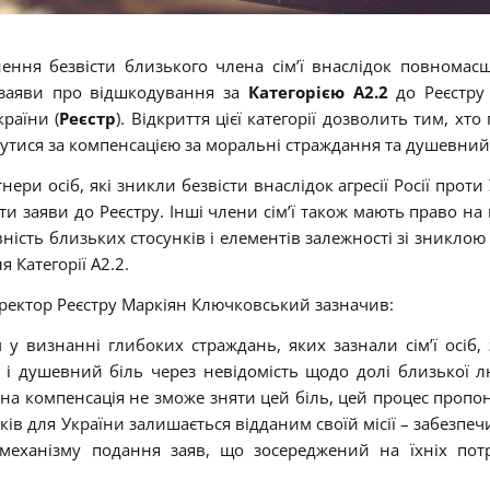
нення безвісти близького члена сім’ї внаслідок повномас
и заяви про відшкодування за
Категорією A2.2
до Реєстру 
країни (
Реєстр
). Відкриття цієї категорії дозволить тим, хт
нутися за компенсацією за моральні страждання та душевний 
ери осіб, які зникли безвісти внаслідок агресії Росії проти
и заяви до Реєстру. Інші члени сім’ї також мають право на
вність близьких стосунків і елементів залежності зі зниклою
 Категорії А2.2.
ектор Реєстру Маркіян Ключковський зазначив:
 у визнанні глибоких страждань, яких зазнали сім’ї осіб,
сть і душевний біль через невідомість щодо долі близької 
а компенсація не зможе зняти цей біль, цей процес пропо
ків для України залишається відданим своїй місії – забезпеч
о механізму подання заяв, що зосереджений на їхніх пот