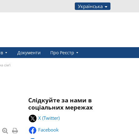
Українська
ів
Документи
Про Реєстр
а сім'ї
Слідкуйте за нами в
соціальних мережах
X (Twitter)
Facebook