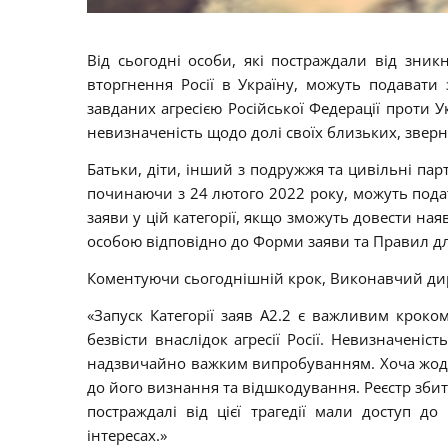
Від сьогодні особи, які постраждали від зник
вторгнення Росії в Україну, можуть подават
завданих агресією Російської Федерації проти У
невизначеність щодо долі своїх близьких, звер
Батьки, діти, інший з подружжя та цивільні партн
починаючи з 24 лютого 2022 року, можуть подат
заяви у цій категорії, якщо зможуть довести ная
особою відповідно до Форми заяви та Правил для
Коментуючи сьогоднішній крок, Виконавчий дир
«Запуск Категорії заяв A2.2 є важливим кроком
безвісти внаслідок агресії Росії. Невизначені
надзвичайно важким випробуванням. Хоча жодн
до його визнання та відшкодування. Реєстр збит
постраждалі від цієї трагедії мали доступ д
інтересах.»