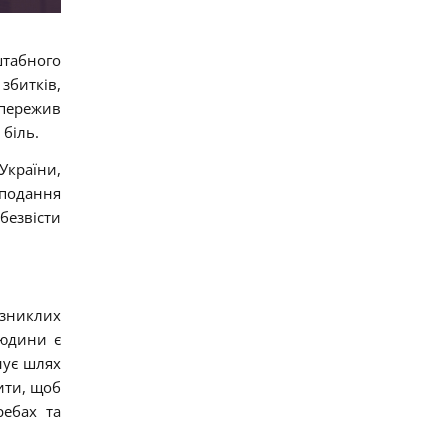
штабного
збитків,
о пережив
біль.
 України,
 подання
 безвісти
 зниклих
людини є
нує шлях
ити, щоб
ребах та