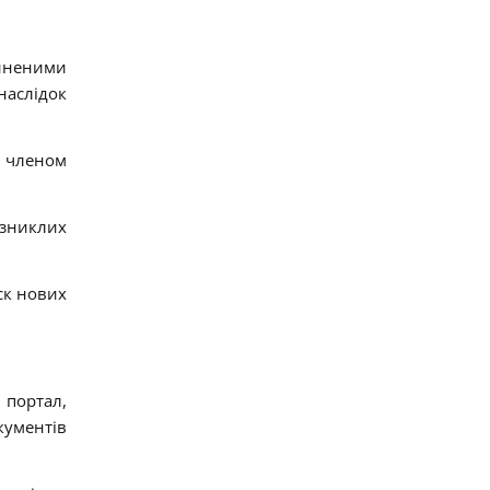
иненими
наслідок
и членом
 зниклих
уск нових
 портал,
кументів