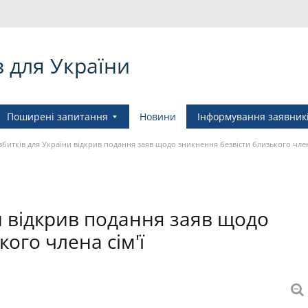
в для України
Поширені запитання
Новини
Інформування заявник
збитків для України відкрив подання заяв щодо зникнення безвісти близького член
ни відкрив подання заяв щодо
ого члена сім'ї