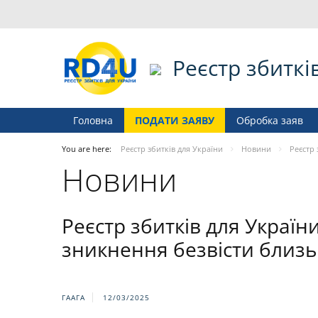
Реєстр збиткі
Головна
ПОДАТИ ЗАЯВУ
Обробка заяв
You are here:
Реєстр збитків для України
Новини
Реєстр 
Новини
Реєстр збитків для Украї
зникнення безвісти близьк
ГААГА
12/03/2025