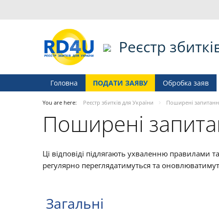
Реєстр збиткі
Головна
ПОДАТИ ЗАЯВУ
Обробка заяв
You are here:
Реєстр збитків для України
Поширені запитанн
Поширені запита
Ці відповіді підлягають ухваленню правилами т
регулярно переглядатимуться та оновлюватимут
Загальні