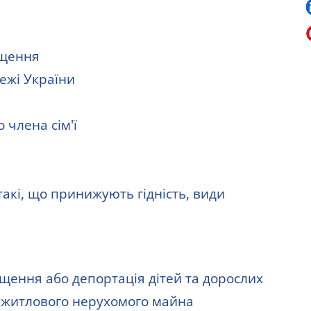
іщення
ежі України
 члена сім'ї
такі, що принижують гідність, види
щення або депортація дітей та дорослих
 житлового нерухомого майна