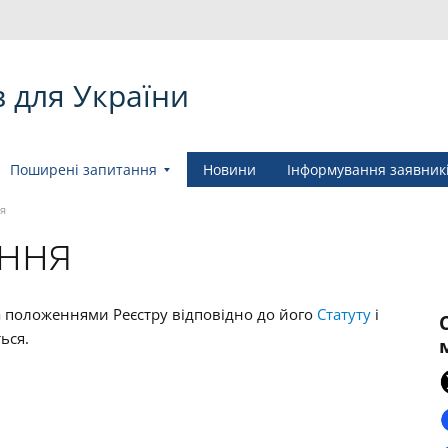
в для України
Поширені запитання
Новини
Інформування заявник
я
ння
а положеннями Реєстру відповідно до його
Статуту
і
ься.