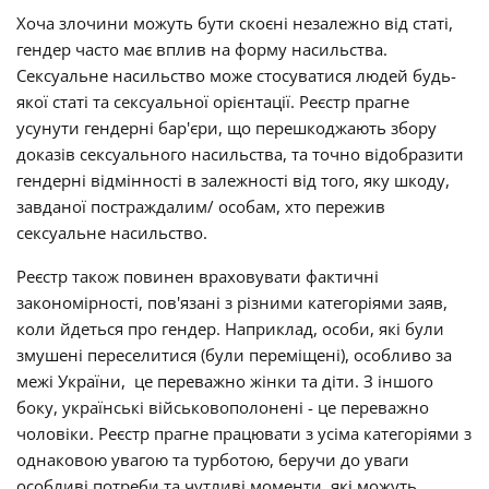
Хоча злочини можуть бути скоєні незалежно від статі,
гендер часто має вплив на форму насильства.
Сексуальне насильство може стосуватися людей будь-
якої статі та сексуальної орієнтації. Реєстр прагне
усунути гендерні бар'єри, що перешкоджають збору
доказів сексуального насильства, та точно відобразити
гендерні відмінності в залежності від того, яку шкоду,
завданої постраждалим/ особам, хто пережив
сексуальне насильство.
Реєстр також повинен враховувати фактичні
закономірності, пов'язані з різними категоріями заяв,
коли йдеться про гендер. Наприклад, особи, які були
змушені переселитися (були переміщені), особливо за
межі України, це переважно жінки та діти. З іншого
боку, українські військовополонені - це переважно
чоловіки. Реєстр прагне працювати з усіма категоріями з
однаковою увагою та турботою, беручи до уваги
особливі потреби та чутливі моменти, які можуть