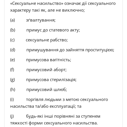
«Сексуальне насильство» означає дії сексуального
характеру такі як, але не виключно;
(a) зґвалтування;
(b) примус до статевого акту;
(c) сексуальне рабство;
(d) примушування до зайняття проституцією;
(e) примусова вагітність;
(f) примусовий аборт;
(g) примусова стерилізація;
(h) примусовий шлюб;
(i) торгівля людьми з метою сексуального
насильства та/або експлуатації; та
(j) будь-які інші порівняні за ступенем
тяжкості форми сексуального насильства.