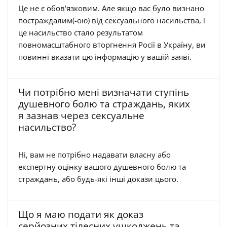
Це не є обов'язковим. Але якщо вас було визнано
постраждалим(-ою) від сексуального насильства, і
це насильство стало результатом
повномасштабного вторгнення Росії в Україну, ви
повинні вказати цю інформацію у вашій заяві.
Чи потрібно мені визначати ступінь
душевного болю та страждань, яких
я зазнав через сексуальне
насильство?
Ні, вам не потрібно надавати власну або
експертну оцінку вашого душевного болю та
страждань, або будь-які інші докази цього.
Що я маю подати як доказ
серйозних тілесних ушкоджень та