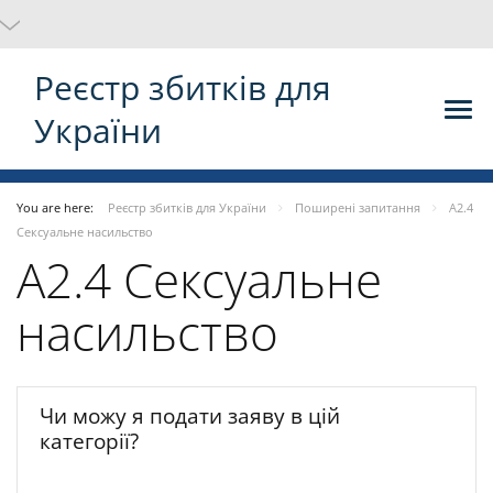
Реєстр збитків для
України
You are here:
Реєстр збитків для України
Поширені запитання
A2.4
Сексуальне насильство
A2.4 Сексуальне
насильство
Чи можу я подати заяву в цій
категорії?