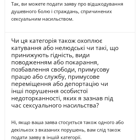
Так, ви можете подати заяву про відшкодування
душевного болю і страждань, спричинених
сексуальним насильством.
Чи ця категорія також охоплює
катування або нелюдські чи такі, що
принижують гідність, види
поводженням або покарання,
позбавлення свободи, примусову
працю або службу, примусове
переміщення або депортацію чи
інші порушення особистої
недоторканності, яких я зазнав під
час сексуального насильства?
Ні, якщо ваша заява стосується також одного або
декількох з вказаних порушень, вам слід також
подати заяву в іншій категорії.