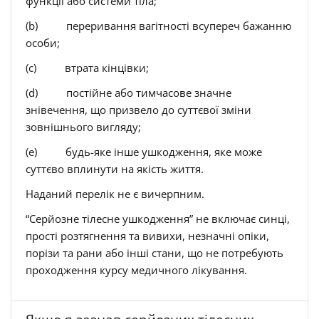
функції або системи тіла;
(b) переривання вагітності всупереч бажанню
особи;
(c) втрата кінцівки;
(d) постійне або тимчасове значне
знівечення, що призвело до суттєвої зміни
зовнішнього вигляду;
(e) будь-яке інше ушкодження, яке може
суттєво вплинути на якість життя.
Наданий перелік не є вичерпним.
“Серйозне тілесне ушкодження” не включає синці,
прості розтягнення та вивихи, незначні опіки,
порізи та рани або інші стани, що не потребують
проходження курсу медичного лікування.