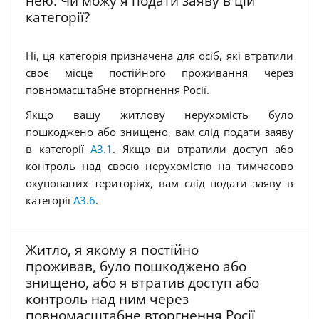
нею. Чи можу я подати заяву в цій
категорії?
Ні, ця категорія призначена для осіб, які втратили
своє місце постійного проживання через
повномасштабне вторгнення Росії.
Якщо вашу житлову нерухомість було
пошкоджено або знищено, вам слід подати заяву
в категорії
A3.1
. Якщо ви втратили доступ або
контроль над своєю нерухомістю на тимчасово
окупованих територіях, вам слід подати заяву в
категорії
A3.6
.
Житло, я якому я постійно
проживав, було пошкоджено або
знищено, або я втратив доступ або
контроль над ним через
повномасштабне вторгнення Росії,