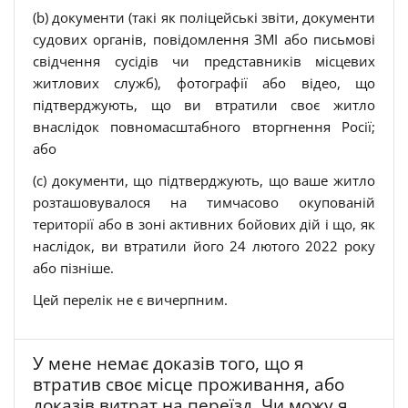
(b) документи (такі як поліцейські звіти, документи
судових органів, повідомлення ЗМІ або письмові
свідчення сусідів чи представників місцевих
житлових служб), фотографії або відео, що
підтверджують, що ви втратили своє житло
внаслідок повномасштабного вторгнення Росії;
або
(c) документи, що підтверджують, що ваше житло
розташовувалося на тимчасово окупованій
території або в зоні активних бойових дій і що, як
наслідок, ви втратили його 24 лютого 2022 року
або пізніше.
Цей перелік не є вичерпним.
У мене немає доказів того, що я
втратив своє місце проживання, або
доказів витрат на переїзд. Чи можу я