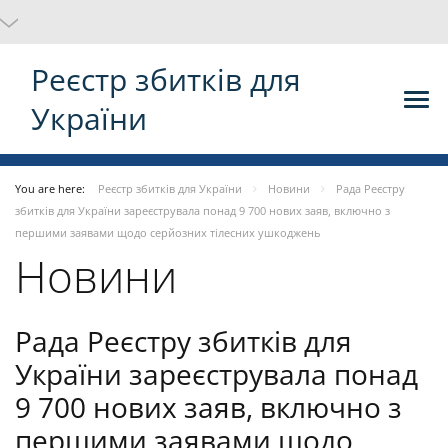
Реєстр збитків для
України
You are here:
Реєстр збитків для України
Новини
Рада Реєстру
збитків для України зареєструвала понад 9 700 нових заяв, включно з
першими заявами щодо серйозних тілесних ушкоджень
Новини
Рада Реєстру збитків для
України зареєструвала понад
9 700 нових заяв, включно з
першими заявами щодо