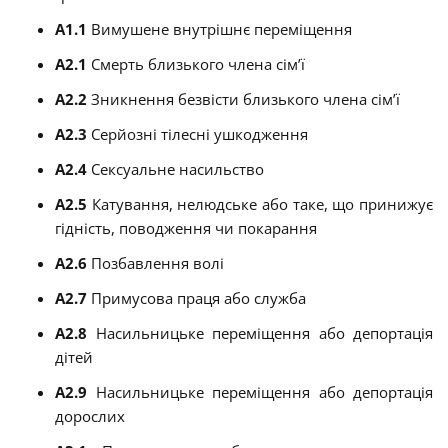
A1.1
Вимушене внутрішнє переміщення
A2.1
Смерть близького члена сім’ї
A2.2
Зникнення безвісти близького члена сім’ї
A2.3
Серйозні тілесні ушкодження
A2.4
Сексуальне насильство
A2.5
Катування, нелюдське або таке, що принижує
гідність, поводження чи покарання
A2.6
Позбавлення волі
A2.7
Примусова праця або служба
A2.8
Насильницьке переміщення або депортація
дітей
A2.9
Насильницьке переміщення або депортація
дорослих