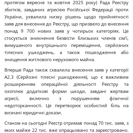
протягом вересня та жовтня 2025 року) Рада Реєстру
збитків, завданих агресією Російської Федерації проти
України, ухвалила низку рішень щодо прийнятності
заяв для внесення до Реєстру, що призвело до внесення
понад 9 700 нових заяв у чотирьох категоріях. Це
стосується зникнення безвісти близьких членів сім’ї,
вимушеного внутрішнього переміщення, серйозних
тілесних ушкоджень, а також пошкодження або
знищення житлового нерухомого майна.
Вперше Рада також схвалила внесення заяв у категорії
А2.3 (Серйозні тілесні ушкодження), що є важливим
розширенням операційної діяльності Реєстру та
охоплює додаткові форми шкоди, завдані жертвам
агресії, включно з порушенням фізичної
недоторканності. Це перетворює особистий біль на
визнані юридичні докази.
Станом на сьогодні Реєстр отримав понад 70 тис. заяв, з
яких майже 22 тис. вже опрацьовано та зареєстровано.