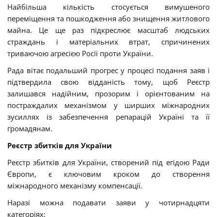
Найбільша кількість стосується вимушеного
переміщення та пошкодження або знищення житлового
майна. Це ще раз підкреслює масштаб людських
страждань і матеріальних втрат, спричинених
триваючою агресією Росії проти України.
Рада вітає подальший прогрес у процесі подання заяв і
підтвердила свою відданість тому, щоб Реєстр
залишався надійним, прозорим і орієнтованим на
постраждалих механізмом у ширших міжнародних
зусиллях із забезпечення репарацій Україні та її
громадянам.
Реєстр збитків для України
Реєстр збитків для України, створений під егідою Ради
Європи, є ключовим кроком до створення
міжнародного механізму компенсації.
Наразі можна подавати заяви у чотирнадцяти
категоріях: