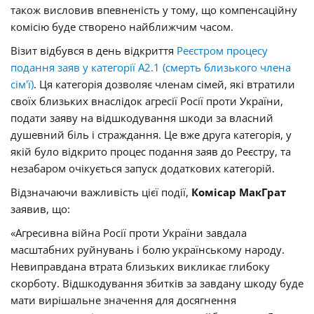
також висловив впевненість у тому, що компенсаційну
комісію буде створено найближчим часом.
Візит відбувся в день відкриття
Реєстром процесу
подання заяв у категорії А2.1 (смерть близького члена
сім'ї)
. Ця категорія дозволяє членам сімей, які втратили
своїх близьких внаслідок агресії Росії проти України,
подати заяву на відшкодування шкоди за власний
душевний біль і страждання. Це вже друга категорія, у
якій було відкрито процес подання заяв до Реєстру, та
незабаром очікується запуск додаткових категорій.
Відзначаючи важливість цієї події,
Комісар МакГрат
заявив, що:
«Агресивна війна Росії проти України завдала
масштабних руйнувань і болю українському народу.
Невиправдана втрата близьких викликає глибоку
скорботу. Відшкодування збитків за завдану шкоду буде
мати вирішальне значення для досягнення