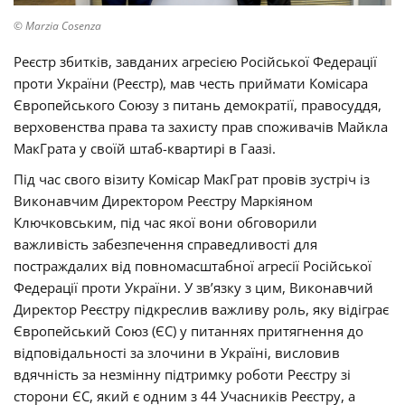
© Marzia Cosenza
Реєстр збитків, завданих агресією Російської Федерації
проти України (Реєстр), мав честь приймати Комісара
Європейського Союзу з питань демократії, правосуддя,
верховенства права та захисту прав споживачів Майкла
МакГрата у своїй штаб-квартирі в Гаазі.
Під час свого візиту Комісар МакГрат провів зустріч із
Виконавчим Директором Реєстру Маркіяном
Ключковським, під час якої вони обговорили
важливість забезпечення справедливості для
постраждалих від повномасштабної агресії Російської
Федерації проти України. У зв’язку з цим, Виконавчий
Директор Реєстру підкреслив важливу роль, яку відіграє
Європейський Союз (ЄС) у питаннях притягнення до
відповідальності за злочини в Україні, висловив
вдячність за незмінну підтримку роботи Реєстру зі
сторони ЄС, який є одним з 44 Учасників Реєстру, а