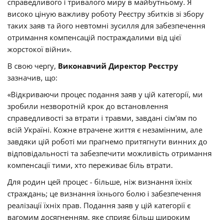
справедливого і тривалого миру в майбутньому. Я
високо ціную важливу роботу Реєстру збитків зі збору
таких заяв та його невтомні зусилля для забезпечення
отримання компенсацій постраждалими від цієї
жорстокої війни».
В свою чергу,
Виконавчий Директор Реєстру
зазначив, що:
«Відкриваючи процес подання заяв у цій категорії, ми
зробили незворотній крок до встановлення
справедливості за втрати і травми, завдані сім'ям по
всій Україні. Кожне втрачене життя є незамінним, але
завдяки цій роботі ми прагнемо притягнути винних до
відповідальності та забезпечити можливість отримання
компенсації тими, хто переживає біль втрати.
Для родин цей процес - більше, ніж визнання їхніх
страждань; це визнання їхнього болю і забезпечення
реалізації їхніх прав. Подання заяв у цій категорії є
вагомим досягненням, яке сприяє більш широким