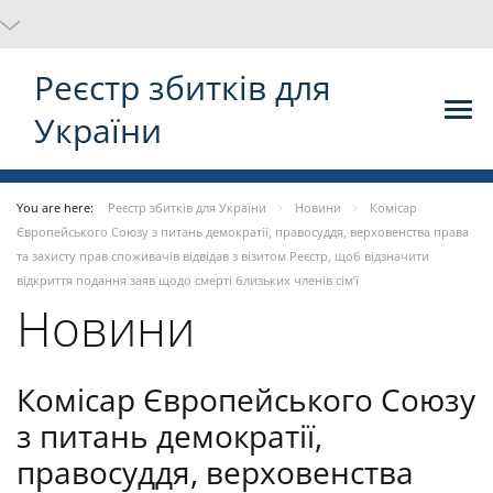
Реєстр збитків для
України
You are here:
Реєстр збитків для України
Новини
Комісар
Європейського Союзу з питань демократії, правосуддя, верховенства права
та захисту прав споживачів відвідав з візитом Реєстр, щоб відзначити
відкриття подання заяв щодо смерті близьких членів сім’ї
Новини
Комісар Європейського Союзу
з питань демократії,
правосуддя, верховенства