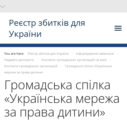
Реєстр збитків для
України
You are here:
Реєстр збитків для України
Інформування заявників
Надавачі допомоги
Контакти громадських організацій на мапі
Контакти громадських організацій
Громадська спілка «Українська
мережа за права дитини»
Громадська спілка
«Українська мережа
за права дитини»