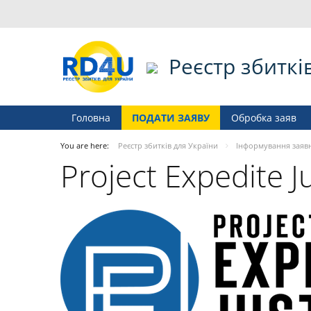
Реєстр збиткі
Головна
ПОДАТИ ЗАЯВУ
Обробка заяв
You are here:
Реєстр збитків для України
Інформування заяв
Project Expedite J