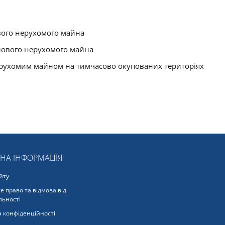
ого нерухомого майна
ового нерухомого майна
ерухомим майном на тимчасово окупованих територіях
ЬНА ІНФОРМАЦІЯ
йту
е право та відмова від
льності
 конфіденційності