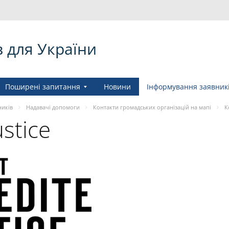
в для України
Поширені запитання
Новини
Інформування заявник
ників
Надавачі допомоги
Контакти громадських організацій на мапі
К
ustice