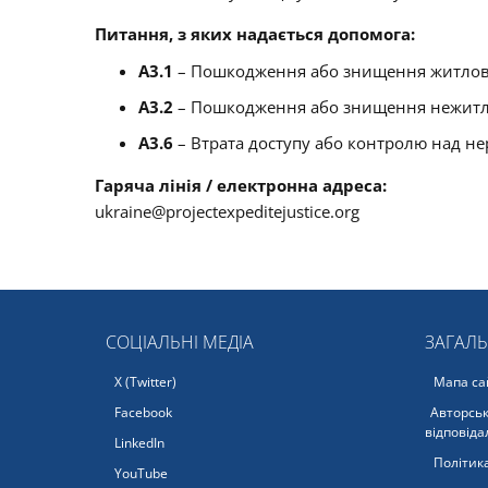
Питання, з яких надається допомога:
A3.1
– Пошкодження або знищення житлов
A3.2
– Пошкодження або знищення нежитл
A3.6
– Втрата доступу або контролю над н
Гаряча лінія / електронна адреса:
ukraine@projectexpeditejustice.org
СОЦІАЛЬНІ МЕДІА
ЗАГАЛ
X (Twitter)
Мапа са
Facebook
Авторськ
відповіда
LinkedIn
Політика
YouTube