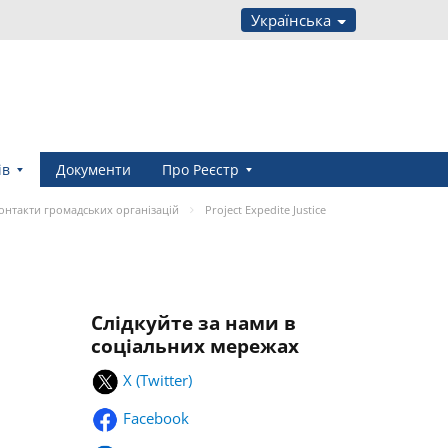
Українська
ів
Документи
Про Реєстр
онтакти громадських організацій
Project Expedite Justice
Слідкуйте за нами в
соціальних мережах
X (Twitter)
Facebook