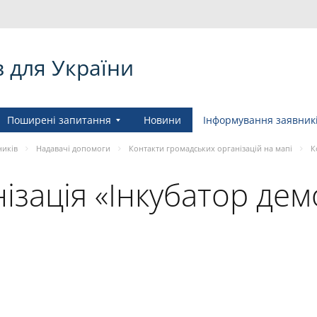
в для України
Поширені запитання
Новини
Інформування заявник
ників
Надавачі допомоги
Контакти громадських організацій на мапі
К
ізація «Інкубатор де