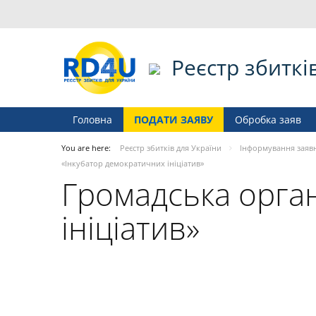
Реєстр збиткі
Головна
ПОДАТИ ЗАЯВУ
Обробка заяв
You are here:
Реєстр збитків для України
Інформування заяв
«Інкубатор демократичних ініціатив»
Громадська орган
ініціатив»