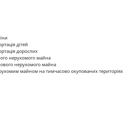
аїни
ртація дітей
ортація дорослих
ого нерухомого майна
ового нерухомого майна
нерухомим майном на тимчасово окупованих територіях