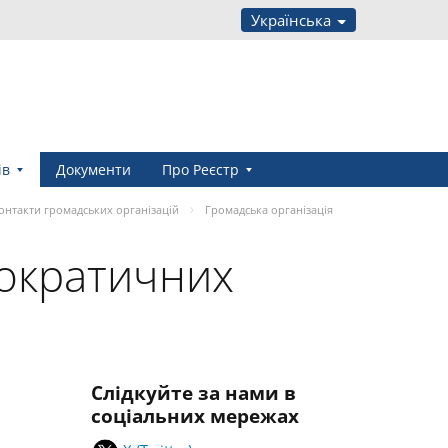
Українська
ів
Документи
Про Реєстр
онтакти громадських організацій
Громадська організація
мократичних
Слідкуйте за нами в
соціальних мережах