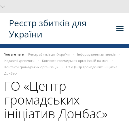
Реєстр збитків для
України
You are here:
Реєстр збитків для України
Інформування заявників
Надавачі допомоги
Контакти громадських організацій на мапі
Контакти громадських організацій
ГО «Центр громадських ініціатив
Донбас»
ГО «Центр
громадських
ініціатив Донбас»