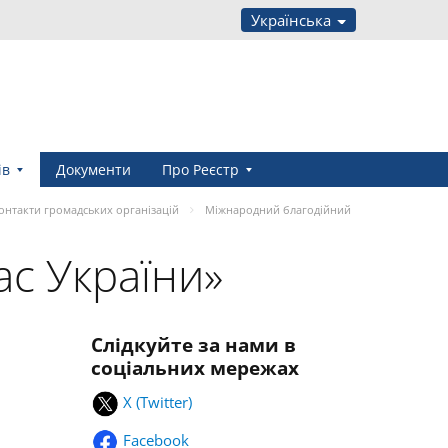
Українська
ів
Документи
Про Реєстр
онтакти громадських організацій
Міжнародний благодійний
с України»
Слідкуйте за нами в
соціальних мережах
X (Twitter)
Facebook