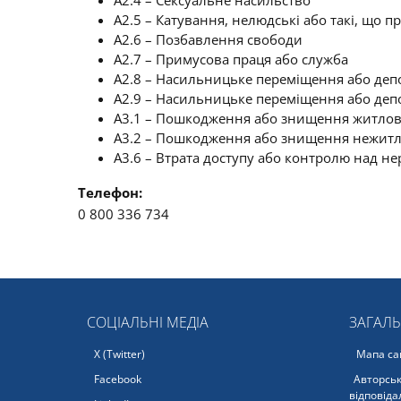
A2.4 – Сексуальне насильство
A2.5 – Катування, нелюдські або такі, що
A2.6 – Позбавлення свободи
A2.7 – Примусова праця або служба
A2.8 – Насильницьке переміщення або депо
A2.9 – Насильницьке переміщення або деп
A3.1 – Пошкодження або знищення житлов
A3.2 – Пошкодження або знищення нежитл
A3.6 – Втрата доступу або контролю над 
Телефон:
0 800 336 734
СОЦІАЛЬНІ МЕДІА
ЗАГАЛ
X (Twitter)
Мапа са
Facebook
Авторськ
відповіда