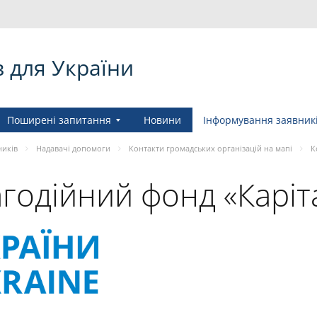
в для України
Поширені запитання
Новини
Інформування заявник
ників
Надавачі допомоги
Контакти громадських організацій на мапі
К
одійний фонд «Каріта