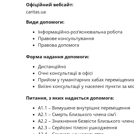
Офіційний вебсайт:
caritas.ua
Види допомоги:
Інформаційно-роз’яснювальна робота
Правове консультування
Правова допомога
Форма надання допомоги:
Дистанційно
Очні консультації в офісі
Прийом у гуманітарних хабах переміщених
Виїзні консультації у населені пункти за 
Питання, з яких надається допомога:
A1.1 – Вимушене внутрішнє переміщення
A2.1 – Смерть близького члена сім'ї
A2.2 – Зникнення безвісти близького члена 
A2.3 – Серйозні тілесні ушкодження