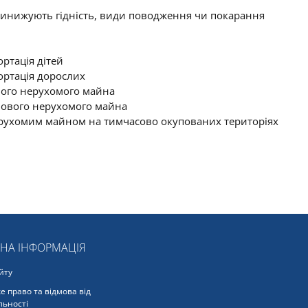
 принижують гідність, види поводження чи покарання
ртація дітей
ортація дорослих
ого нерухомого майна
ового нерухомого майна
нерухомим майном на тимчасово окупованих територіях
ЬНА ІНФОРМАЦІЯ
йту
е право та відмова від
льності