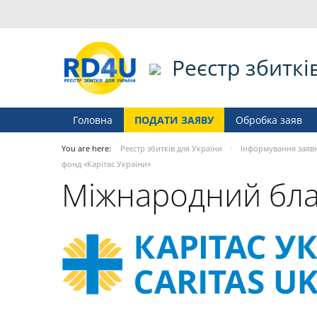
Реєстр збиткі
Головна
ПОДАТИ ЗАЯВУ
Обробка заяв
You are here:
Реєстр збитків для України
Інформування заяв
фонд «Карітас України»
Міжнародний благ