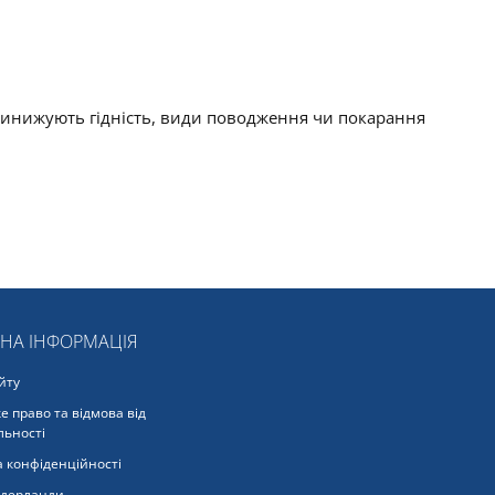
 принижують гідність, види поводження чи покарання
ЬНА ІНФОРМАЦІЯ
йту
е право та відмова від
льності
 конфіденційності
ідерланди