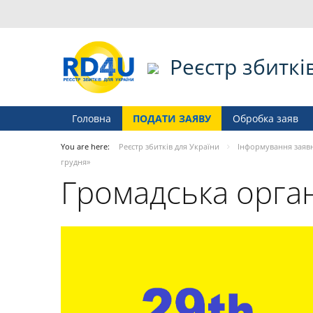
Реєстр збиткі
Головна
ПОДАТИ ЗАЯВУ
Обробка заяв
You are here:
Реєстр збитків для України
Інформування заяв
грудня»
Громадська орган