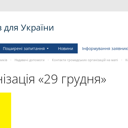
в для України
Поширені запитання
Новини
Інформування заявник
ників
Надавачі допомоги
Контакти громадських організацій на мапі
К
ізація «29 грудня»