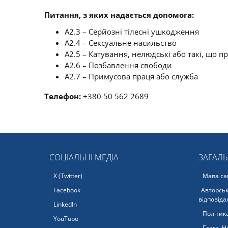
Питання, з яких надається допомога:
A2.3 – Серйозні тілесні ушкодження
A2.4 – Сексуальне насильство
A2.5 – Катування, нелюдські або такі, що
A2.6 – Позбавлення свободи
A2.7 – Примусова праця або служба
Телефон:
+380 50 562 2689
СОЦІАЛЬНІ МЕДІА
ЗАГАЛ
X (Twitter)
Мапа са
Facebook
Авторськ
відповіда
LinkedIn
Політика
YouTube
Гаага, Н