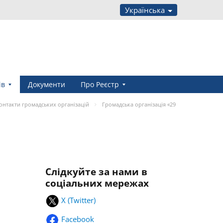
Українська
ів
Документи
Про Реєстр
онтакти громадських організацій
Громадська організація «29
Слідкуйте за нами в
соціальних мережах
X (Twitter)
Facebook