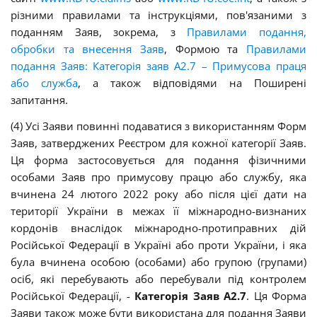
різними правилами та інструкціями, пов'язаними з
поданням Заяв, зокрема, з
Правилами подання,
обробки та внесення Заяв
, Формою та
Правилами
подання Заяв: Категорія заяв A2.7 – Примусова праця
або служба
, а також відповідями на Поширені
запитання.
(4) Усі Заяви повинні подаватися з використанням Форм
Заяв, затверджених Реєстром для кожної категорії Заяв.
Ця форма застосовується для подання фізичними
особами Заяв про примусову працю або службу, яка
вчинена 24 лютого 2022 року або після цієї дати на
території України в межах її міжнародно-визнаних
кордонів внаслідок міжнародно-протиправних дій
Російської Федерації в Україні або проти України, і яка
була вчинена особою (особами) або групою (групами)
осіб, які перебувають або перебували під контролем
Російської Федерації, -
Категорія Заяв А2.7
. Ця Форма
Заяви також може бути використана для подання Заяви