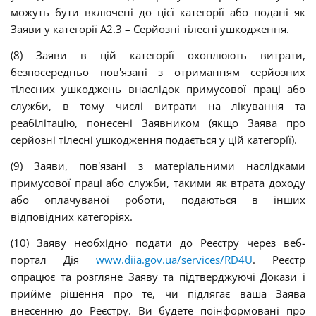
можуть бути включені до цієї категорії або подані як
Заяви у категорії А2.3 – Серйозні тілесні ушкодження.
(8) Заяви в цій категорії охоплюють витрати,
безпосередньо пов'язані з отриманням серйозних
тілесних ушкоджень внаслідок примусової праці або
служби, в тому числі витрати на лікування та
реабілітацію, понесені Заявником (якщо Заява про
серйозні тілесні ушкодження подається у цій категорії).
(9) Заяви, пов'язані з матеріальними наслідками
примусової праці або служби, такими як втрата доходу
або оплачуваної роботи, подаються в інших
відповідних категоріях.
(10)
Заяву необхідно подати до Реєстру через веб-
портал Дія
www.diia.gov.ua/services/RD4U
. Реєстр
опрацює та розгляне Заяву та підтверджуючі Докази і
прийме рішення про те, чи підлягає ваша Заява
внесенню до Реєстру. Ви будете поінформовані про