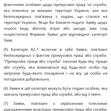
фізичними особами щодо примусової праці чи служби,
яка вчинена за межами території України, але яка
безпосередньо пов’язана з подією, що сталася на
території України. Якщо Ви бажаєте подати Заяву щодо
іншого виду збитків, втрат або шкоди, вам слід
скористатися Формою Заяви для відповідної категорії
Заяв.
(5) Категорія А2.7 включає в себе Заяви, пов'язані
безпосередньо з фактом примусової праці або служби.
"Примусова праця або служба" означає будь-яку працю
або службу, яка вимагається від будь-якої особи під
загрозою будь-якого покарання і на яку ця особа не
погодилася добровільно.
(6) Заяви в цій категорії можуть бути подані особою, яка
зазнала примусової праці або служби, або від її імені.
(7) Заяви, пов'язані з серйозними тілесними
ушкодженнями внаслідок примусової праці або служби,