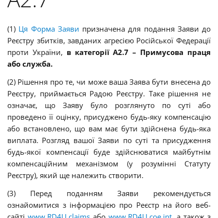
(1)
Ця Форма Заяви
призначена для подання Заяви до
Реєстру збитків, завданих агресією Російської Федерації
проти України
,
в категорії А2.7 – Примусова праця
або служба
.
(2) Рішення про те, чи може ваша Заява бути внесена до
Реєстру, приймається Радою Реєстру.
Таке рішення не
означає, що Заяву було розглянуто по суті або
проведено її оцінку, присуджено будь-яку компенсацію
або встановлено, що вам має бути здійснена будь-яка
виплата. Розгляд вашої Заяви по суті та присудження
будь-якої компенсації буде здійснюватися майбутнім
компенсаційним механізмом (у розумінні Статуту
Реєстру), який ще належить створити.
(3) Перед поданням Заяви рекомендується
ознайомитися з інформацією про Реєстр на його веб-
сайті
www.RD4U.claims
або
www.RD4U.coe.int
, а також з