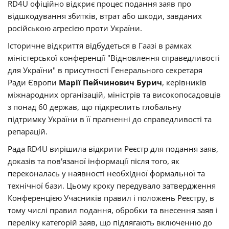
RD4U офіційно відкриє процес подання заяв про
відшкодування збитків, втрат або шкоди, завданих
російською агресією проти України.
Історичне відкриття відбудеться в Гаазі в рамках
міністерської конференції "Відновлення справедливості
для України" в присутності Генерального секретаря
Ради Європи
Марії Пейчинович Бурич
, керівників
міжнародних організацій, міністрів та високопосадовців
з понад 60 держав, що підкреслить глобальну
підтримку України в її прагненні до справедливості та
репарацій.
Рада RD4U вирішила відкрити Реєстр для подання заяв,
доказів та пов'язаної інформації після того, як
переконалась у наявності необхідної формальної та
технічної бази. Цьому кроку передувало затвердження
Конференцією Учасників правил і положень Реєстру, в
тому числі правил подання, обробки та внесення заяв і
переліку категорій заяв, що підлягають включенню до