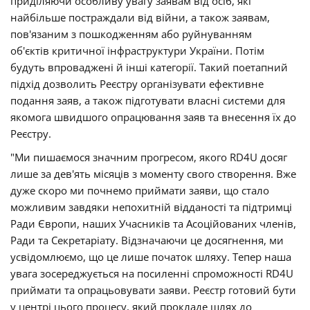
приділяючи особливу увагу заявам від осіб, які
найбільше постраждали від війни, а також заявам,
пов'язаним з пошкодженням або руйнуванням
об'єктів критичної інфраструктури України. Потім
будуть впроваджені й інші категорії. Такий поетапний
підхід дозволить Реєстру організувати ефективне
подання заяв, а також підготувати власні системи для
якомога швидшого опрацювання заяв та внесення їх до
Реєстру.
"Ми пишаємося значним прогресом, якого RD4U досяг
лише за дев'ять місяців з моменту свого створення. Вже
дуже скоро ми почнемо приймати заяви, що стало
можливим завдяки непохитній відданості та підтримці
Ради Європи, наших Учасників та Асоційованих членів,
Ради та Секретаріату. Відзначаючи це досягнення, ми
усвідомлюємо, що це лише початок шляху. Тепер наша
увага зосереджується на посиленні спроможності RD4U
приймати та опрацьовувати заяви. Реєстр готовий бути
у центрі цього процесу, який прокладе шлях до