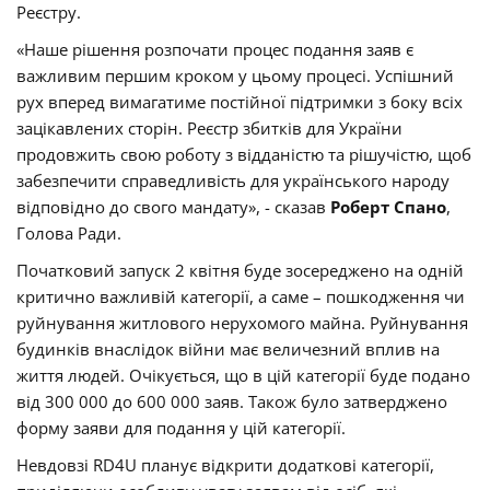
Реєстру.
«Наше рішення розпочати процес подання заяв є
важливим першим кроком у цьому процесі. Успішний
рух вперед вимагатиме постійної підтримки з боку всіх
зацікавлених сторін. Реєстр збитків для України
продовжить свою роботу з відданістю та рішучістю, щоб
забезпечити справедливість для українського народу
відповідно до свого мандату», - сказав
Роберт Спано
,
Голова Ради.
Початковий запуск 2 квітня буде зосереджено на одній
критично важливій категорії, а саме – пошкодження чи
руйнування житлового нерухомого майна. Руйнування
будинків внаслідок війни має величезний вплив на
життя людей. Очікується, що в цій категорії буде подано
від 300 000 до 600 000 заяв. Також було затверджено
форму заяви для подання у цій категорії.
Невдовзі RD4U планує відкрити додаткові категорії,