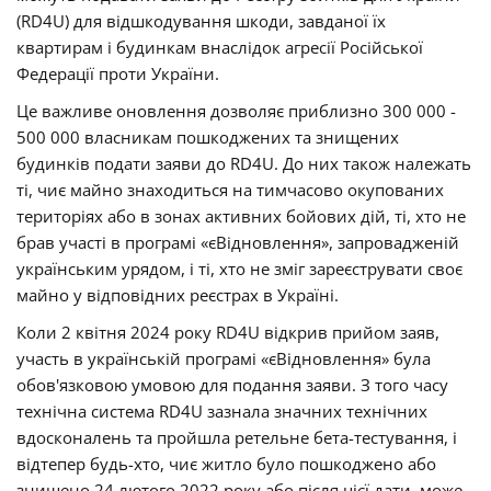
(RD4U) для відшкодування шкоди, завданої їх
квартирам і будинкам внаслідок агресії Російської
Федерації проти України.
Це важливе оновлення дозволяє приблизно 300 000 -
500 000 власникам пошкоджених та знищених
будинків подати заяви до RD4U. До них також належать
ті, чиє майно знаходиться на тимчасово окупованих
територіях або в зонах активних бойових дій, ті, хто не
брав участі в програмі «єВідновлення», запровадженій
українським урядом, і ті, хто не зміг зареєструвати своє
майно у відповідних реєстрах в Україні.
Коли 2 квітня 2024 року RD4U відкрив прийом заяв,
участь в українській програмі «єВідновлення» була
обов'язковою умовою для подання заяви. З того часу
технічна система RD4U зазнала значних технічних
вдосконалень та пройшла ретельне бета-тестування, і
відтепер будь-хто, чиє житло було пошкоджено або
знищено 24 лютого 2022 року або після цієї дати, може