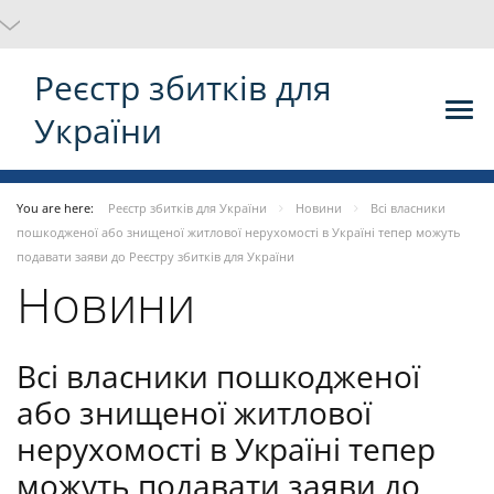
Реєстр збитків для
України
You are here:
Реєстр збитків для України
Новини
Всі власники
пошкодженої або знищеної житлової нерухомості в Україні тепер можуть
подавати заяви до Реєстру збитків для України
Новини
Всі власники пошкодженої
або знищеної житлової
нерухомості в Україні тепер
можуть подавати заяви до