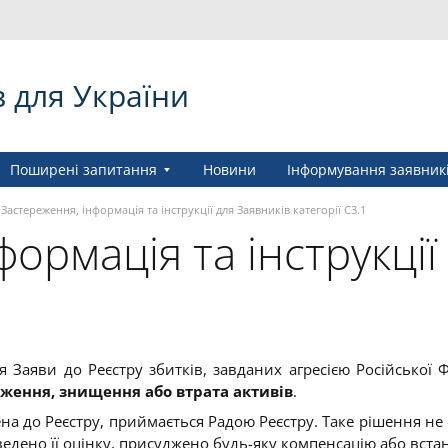
в для України
Поширені запитання
Новини
Інформування заявник
Застереження, інформація та інструкції для Заявників категорії C3.1
ормація та інструкції
Заяви до Реєстру збитків, завданих агресією Російської Ф
одження, знищення або втрата активів
.
на до Реєстру, приймається Радою Реєстру. Таке рішення не 
ведено її оцінку, присуджено будь-яку компенсацію або вста