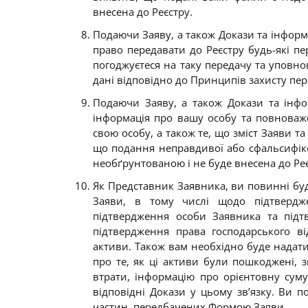
внесена до Реєстру
.
Подаючи Заяву, а також Докази та інформ
право передавати до Реєстру будь-які пе
погоджуєтеся на таку передачу та уповно
дані відповідно до Принципів захисту пер
Подаючи Заяву, а також Докази та інфо
інформація про вашу особу та повноваже
свою особу, а також те, що зміст Заяви т
що подання неправдивої або сфальсифіко
необґрунтованою і не буде внесена до Ре
Як Представник Заявника, ви повинні бу
Заяви, в тому числі щодо підтвердж
підтвердження особи Заявника та підт
підтвердження права господарського в
активи. Також вам необхідно буде надати
про те, як ці активи були пошкоджені, 
втрати, інформацію про орієнтовну суму
відповідні Докази у цьому зв’язку. Ви п
частин, передбачених Формою Заяви.