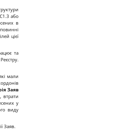
труктури
C1.3 або
есених в
 повинні
ілей цієї
рацює та
Реєстру.
які мали
кордонів
рія Заяв
, втрати
есених у
ого виду
ї Заяв.