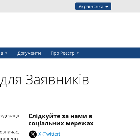
Українська
ів
Документи
Про Реєстр
 для Заявників
Слідкуйте за нами в
едерації
соціальних мережах
означає,
X (Twitter)
новлено,