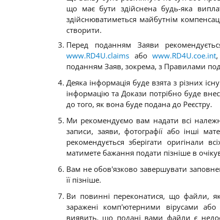
що має бути здійснена будь-яка виплат
здійснюватиметься майбутнім компенсаці
створити.
Перед поданням Заяви рекомендуєтьс
www.RD4U.claims
або
www.RD4U.coe.int
поданням Заяв, зокрема, з Правилами под
Деяка інформація буде взята з різних іс
інформацію та Докази потрібно буде вне
до того, як вона буде подана до Реєстру
.
Ми рекомендуємо вам надати всі належні
записи, заяви, фотографії або інші мат
рекомендується зберігати оригінали вс
матимете бажання подати пізніше в очіку
Вам не обов'язково завершувати заповне
її пізніше
.
Ви повинні переконатися, що файли, як
заражені комп'ютерними вірусами або
виявить, що подані вами файли є недо