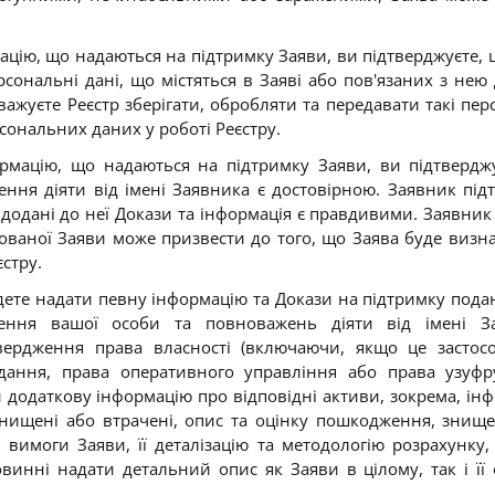
ацію, що надаються на підтримку Заяви, ви підтверджуєте, 
рсональні дані, що містяться в Заяві або пов'язаних з нею 
важуєте Реєстр зберігати, обробляти та передавати такі пер
сональних даних у роботі Реєстру
.
рмацію, що надаються на підтримку Заяви, ви підтвердж
ння діяти від імені Заявника є достовірною. Заявник під
а додані до неї Докази та інформація є правдивими. Заявник 
ваної Заяви може призвести до того, що Заява буде визн
єстру
.
дете надати певну інформацію та Докази на підтримку пода
ення вашої особи та повноважень діяти від імені За
вердження права власності (включаючи, якщо це застосо
ідання, права оперативного управління або права узуфр
 додаткову інформацію про відповідні активи, зокрема,
ін
знищені або втрачені, опис та оцінку пошкодження, знищ
 вимоги Заяви, її деталізацію та методологію розрахунку,
овинні надати детальний опис як Заяви в цілому, так і її