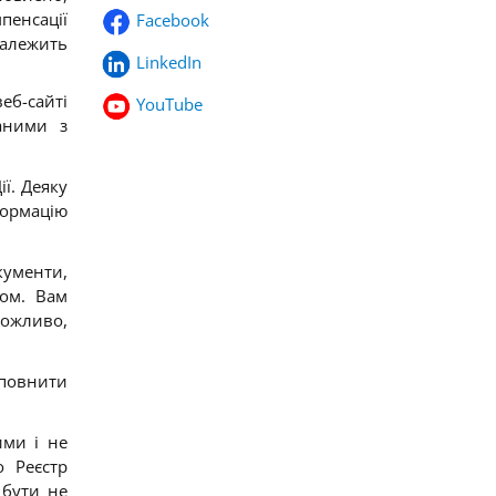
пенсації
Facebook
належить
LinkedIn
б-сайті
YouTube
заними з
ї. Деяку
формацію
кументи,
ром. Вам
можливо,
аповнити
ими і не
 Реєстр
 бути не