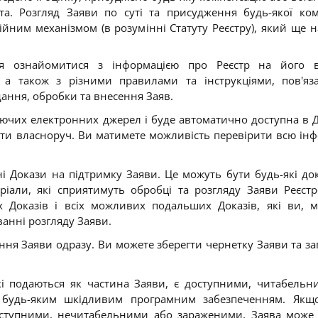
а. Розгляд Заяви по суті та присудження будь-якої ком
йним механізмом (в розумінні Статуту Реєстру), який ще 
я ознайомитися з інформацією про Реєстр на його ве
, а також з різними правилами та інструкціями, пов'я
ання, обробки та внесення Заяв.
нуючих електронних джерел і буде автоматично доступна в Ді
сти власноруч. Ви матимете можливість перевірити всю ін
 Докази на підтримку Заяви. Це можуть бути будь-які до
еріали, які сприятимуть обробці та розгляду Заяви Реєст
іх Доказів і всіх можливих подальших Доказів, які ви, 
ванні розгляду Заяви.
ння Заяви одразу. Ви можете зберегти чернетку Заяви та з
і подаються як частина Заяви, є доступними, читабельн
 будь-яким шкідливим програмним забезпеченням. Якщо
ступними, нечитабельними або зараженими, Заява може