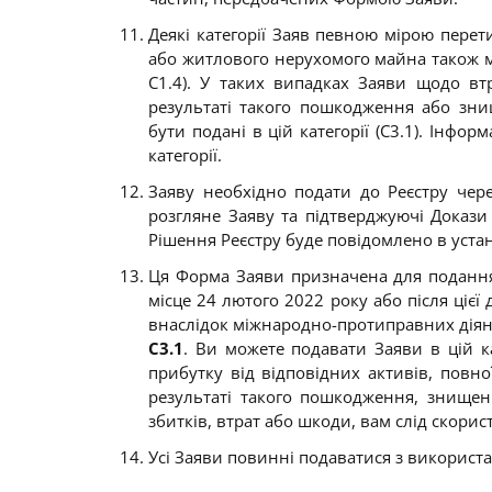
Деякі категорії Заяв певною мірою пер
або житлового нерухомого майна також мож
C1.4). У таких випадках Заяви щодо в
результаті такого пошкодження або зн
бути подані в цій категорії (C3.1). Інфор
категорії.
Заяву необхідно подати до Реєстру чер
розгляне Заяву та підтверджуючі Докази
Рішення Реєстру буде повідомлено в уста
Ця Форма Заяви призначена для подання
місце 24 лютого 2022 року або після цієї
внаслідок міжнародно-протиправних діянь
С3.1
. Ви можете подавати Заяви в цій к
прибутку від відповідних активів, повн
результаті такого пошкодження, знище
збитків, втрат або шкоди, вам слід скорис
Усі Заяви повинні подаватися з використа