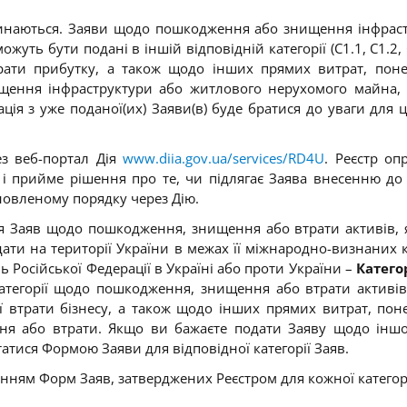
етинаються. Заяви щодо пошкодження або знищення інфрас
уть бути подані в іншій відповідній категорії (C1.1, C1.2, 
трати прибутку, а також щодо інших прямих витрат, пон
ищення інфраструктури або житлового нерухомого майна,
мація з уже поданої(их) Заяви(в) буде братися до уваги для ц
ез веб-портал Дія
www.diia.gov.ua/services/RD4U
. Реєстр оп
 і прийме рішення про те, чи підлягає Заява внесенню до 
новленому порядку через Дію.
 Заяв щодо пошкодження, знищення або втрати активів, 
 дати на території України в межах її міжнародно-визнаних 
 Російської Федерації в Україні або проти України –
Катего
атегорії щодо пошкодження, знищення або втрати активів
ої втрати бізнесу, а також щодо інших прямих витрат, пон
ння або втрати.
Якщо ви бажаєте подати Заяву щодо інш
татися Формою Заяви для відповідної категорії Заяв.
нням Форм Заяв, затверджених Реєстром для кожної категорі