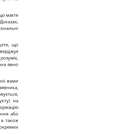
що маєте
Доказах,
сональні
уєте, що
тверджує
розуміє,
ана явно
ної вами
явника,
вується,
укту) на
формацію
ення або
 а також
 окремих