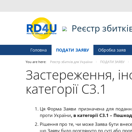
Реєстр збиткі
Головна
ПОДАТИ ЗАЯВУ
Обробка заяв
You are here:
Реєстр збитків для України
ПОДАТИ ЗАЯВУ
Застереження, інф
категорії C3.1
Ця Форма Заяви призначена для подання 
проти України
, в категорії С3.1 – Пошк
Рішення про те, чи може Заява бути внесе
що Заяву було розглянуто по суті або про