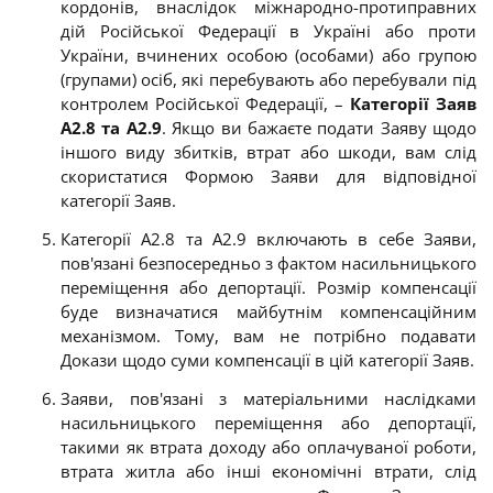
кордонів, внаслідок міжнародно-протиправних
дій Російської Федерації в Україні або проти
України, вчинених особою (особами) або групою
(групами) осіб, які перебувають або перебували під
контролем Російської Федерації, –
Категорії Заяв
А2.8 та А2.9
. Якщо ви бажаєте подати Заяву щодо
іншого виду збитків, втрат або шкоди, вам слід
скористатися Формою Заяви для відповідної
категорії Заяв.
Категорії А2.8 та А2.9 включають в себе Заяви,
пов'язані безпосередньо з фактом насильницького
переміщення або депортації. Розмір компенсації
буде визначатися майбутнім компенсаційним
механізмом. Тому, вам не потрібно подавати
Докази щодо суми компенсації в цій категорії Заяв.
Заяви, пов'язані з матеріальними наслідками
насильницького переміщення або депортації,
такими як втрата доходу або оплачуваної роботи,
втрата житла або інші економічні втрати, слід