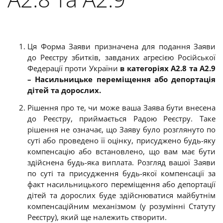
Ця Форма Заяви призначена для подання Заяви
до Реєстру збитків, завданих агресією Російської
Федерації проти України
в категоріях А2.8 та А2.9
– Насильницьке переміщення або депортація
дітей та
дорослих.
Рішення про те, чи може ваша Заява бути внесена
до Реєстру, приймається Радою Реєстру.
Таке
рішення не означає, що Заяву було розглянуто по
суті або проведено її оцінку, присуджено будь-яку
компенсацію або встановлено, що вам має бути
здійснена будь-яка виплата. Розгляд вашої Заяви
по суті та присудження будь-якої компенсації за
факт насильницького переміщення або депортації
дітей та дорослих буде здійснюватися майбутнім
компенсаційним механізмом (у розумінні Статуту
Реєстру), який ще належить створити.