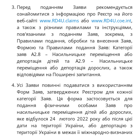
Перед поданням Заяви рекомендується
ознайомитися з інформацією про Реєстр на його
веб-сайті
www.RD4U.claims
або
www.RD4U.coe.int
,
а також з різними правилами та інструкціями,
пов'язаними з поданням Заяв, зокрема, з
Правилами подання, обробки та внесення Заяв,
Формою та Правилами подання Заяв: Категорії
заяв A2.8 – Насильницьке переміщення або
депортація дітей та A2.9 – Насильницьке
переміщення або депортація дорослих, а також
відповідями на Поширені запитання.
Усі Заяви повинні подаватися з використанням
Форм Заяв, затверджених Реєстром для кожної
категорії Заяв. Ця форма застосовується для
подання фізичними особами Заяв про
насильницьке переміщення дітей або дорослих,
яке відбулося 24 лютого 2022 року або після цієї
дати на території України, або депортацію з
території України в межах її міжнародно-визнаних