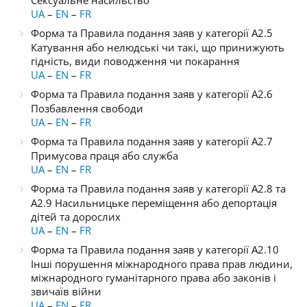
Сексуальне насильство
UA
–
EN
–
FR
Форма та Правила подання заяв у категорії A2.5
Катування або нелюдські чи такі, що принижують
гідність, види поводження чи покарання
UA
–
EN
–
FR
Форма та Правила подання заяв у категорії A2.6
Позбавлення свободи
UA
–
EN
–
FR
Форма та Правила подання заяв у категорії A2.7
Примусова праця або служба
UA
–
EN
–
FR
Форма та Правила подання заяв у категорії A2.8 та
A2.9 Насильницьке переміщення або депортація
дітей та дорослих
UA
–
EN
–
FR
Форма та Правила подання заяв у категорії A2.10
Інші порушення міжнародного права прав людини,
міжнародного гуманітарного права або законів і
звичаїв війни
UA
–
EN
–
FR