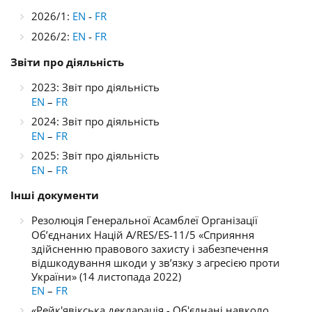
2026/1:
EN
-
FR
2026/2:
EN
-
FR
Звіти про діяльність
2023: Звіт про діяльність
EN
–
FR
2024: Звіт про діяльність
EN
–
FR
2025: Звіт про діяльність
EN
–
FR
І
нші документи
Резолюція Генеральної Асамблеї Організації
Об’єднаних Націй A/RES/ES-11/5 «Сприяння
здійсненню правового захисту і забезпечення
відшкодування шкоди у зв’язку з агресією проти
України» (14 листопада 2022)
EN
–
FR
«
Рейк'явікська декларація - Об'єднані навколо