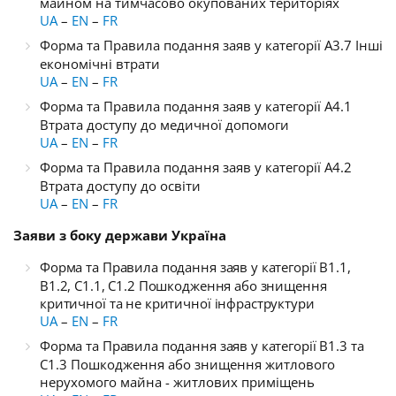
майном на тимчасово окупованих територіях
UA
–
EN
–
FR
Форма та Правила подання заяв у категорії A3.7 Інші
економічні втрати
UA
–
EN
–
FR
Форма та Правила подання заяв у категорії A4.1
Втрата доступу до медичної допомоги
UA
–
EN
–
FR
Форма та Правила подання заяв у категорії A4.2
Втрата доступу до освіти
UA
–
EN
–
FR
Заяви з боку держави Україна
Форма та Правила подання заяв у категорії B1.1,
B1.2, C1.1, C1.2 Пошкодження або знищення
критичної та не критичної інфраструктури
UA
–
EN
–
FR
Форма та Правила подання заяв у категорії
B1.3 та
C1.3 Пошкодження або знищення житлового
нерухомого майна - житлових приміщень