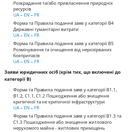
Розкрадання та/або привласнення природніх
ресурсів
UA
–
EN
–
FR
Форма та Правила подання заяв у категорії B4
Державні гуманітарні витрати
UA
–
EN
–
FR
Форма та Правила подання заяв у категорії B5
Розмінування та очищення від нерозірваних
боєприпасів
UA
–
EN
–
FR
Заяви юридичних осіб (крім тих, що включені до
категорії B)
Форма та Правила подання заяв у категорії B1.1,
B1.2, C1.1, C1.2 Пошкодження або знищення
критичної та не критичної інфраструктури
UA
–
EN
–
FR
Форма та Правила подання заяв у категорії
B1.3 та
C1.3 Пошкодження або знищення житлового
нерухомого майна - житлових приміщень