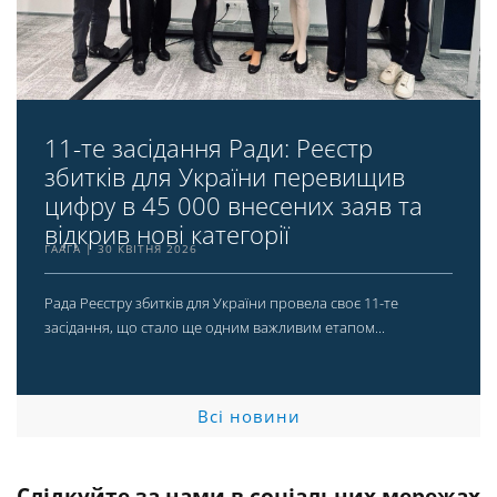
11-те засідання Ради: Реєстр
збитків для України перевищив
цифру в 45 000 внесених заяв та
відкрив нові категорії
ГААГА
30 КВІТНЯ 2026
Рада Реєстру збитків для України провела своє 11-те
засідання, що стало ще одним важливим етапом...
Всі новини
Слідкуйте за нами в соціальних мережах